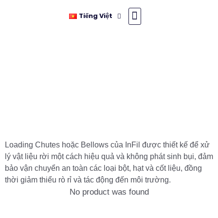
Tiếng Việt
Sản phẩm
Ngành nghề
Về Chúng Tôi
Câu hỏi thường gặp
Liên hệ chúng tôi
Máng Nạp Liệu hoặc
Ống Bellow
Loading Chutes hoặc Bellows của InFil được thiết kế để xử
lý vật liệu rời một cách hiệu quả và không phát sinh bụi, đảm
bảo vận chuyển an toàn các loại bột, hạt và cốt liệu, đồng
thời giảm thiểu rò rỉ và tác động đến môi trường.
No product was found